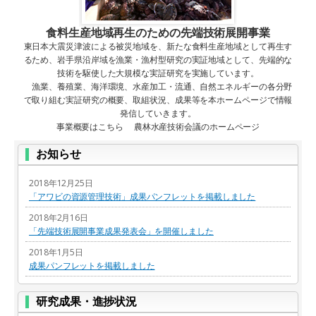
食料生産地域再生のための先端技術展開事業
東日本大震災津波による被災地域を、新たな食料生産地域として再生す
るため、岩手県沿岸域を漁業・漁村型研究の実証地域として、先端的な
技術を駆使した大規模な実証研究を実施しています。
漁業、養殖業、海洋環境、水産加工・流通、自然エネルギーの各分野
で取り組む実証研究の概要、取組状況、成果等を本ホームページで情報
発信していきます。
事業概要はこちら 農林水産技術会議のホームページ
お知らせ
2018年12月25日
「アワビの資源管理技術」成果パンフレットを掲載しました
2018年2月16日
「先端技術展開事業成果発表会」を開催しました
2018年1月5日
成果パンフレットを掲載しました
研究成果・進捗状況